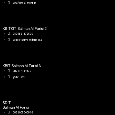
@saf1jogja_tbkbtkit
KB-TKIT Salman Al Farisi 2​
0895321672500
@kbtkitsalmanalfarisidua
KBIT Salman Al Farisi 3​
082132939432
@kbit_saf3
SDIT
Salman Al Farisi
0882008060846