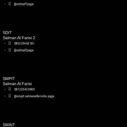
@sditsaf1jogja
SDIT
Salman Al Farisi 2
085329463181
@sditsaf2jogja
SMPIT
Salman Al Farisi
081225433880
@smpit.salmanalfarisibs.jogja
SMAIT