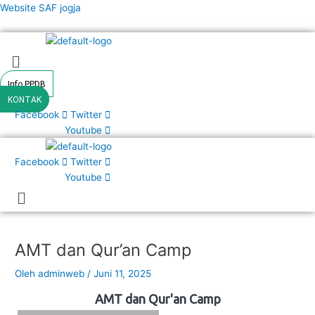
Lewati
Website SAF jogja
ke
konten
Menu
Info PPDB
KONTAK
Facebook
Twitter
Youtube
Facebook
Twitter
Youtube
Menu
AMT dan Qur’an Camp
Oleh
adminweb
/
Juni 11, 2025
AMT dan Qur'an Camp